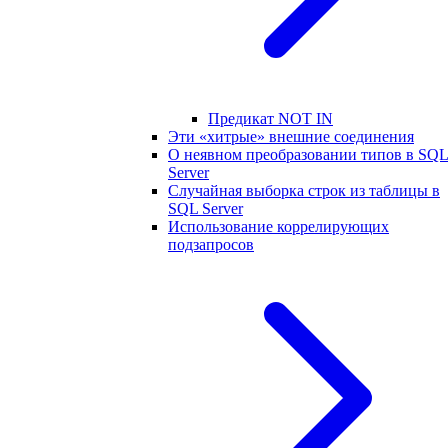
Предикат NOT IN
Эти «хитрые» внешние соединения
О неявном преобразовании типов в SQ
Server
Случайная выборка строк из таблицы в
SQL Server
Использование коррелирующих
подзапросов