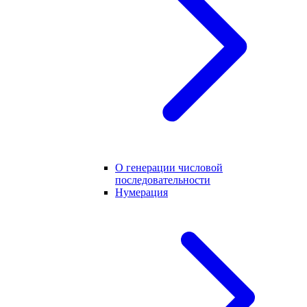
О генерации числовой
последовательности
Нумерация