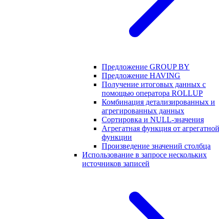
Предложение GROUP BY
Предложение HAVING
Получение итоговых данных с
помощью оператора ROLLUP
Комбинация детализированных и
агрегированных данных
Сортировка и NULL-значения
Агрегатная функция от агрегатно
функции
Произведение значений столбца
Использование в запросе нескольких
источников записей