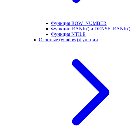
Функция ROW_NUMBER
Функции RANK() и DENSE_RANK()
Функция NTILE
Оконные (window) функции