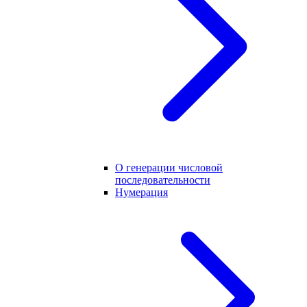
О генерации числовой
последовательности
Нумерация