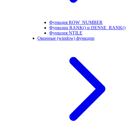
Функция ROW_NUMBER
Функции RANK() и DENSE_RANK()
Функция NTILE
Оконные (window) функции