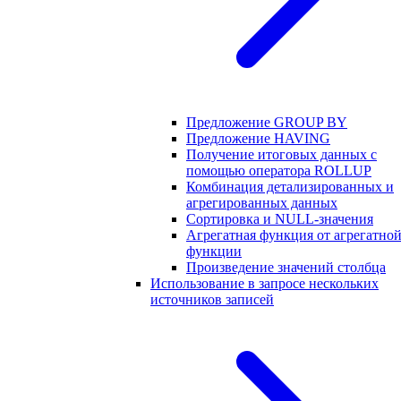
Предложение GROUP BY
Предложение HAVING
Получение итоговых данных с
помощью оператора ROLLUP
Комбинация детализированных и
агрегированных данных
Сортировка и NULL-значения
Агрегатная функция от агрегатно
функции
Произведение значений столбца
Использование в запросе нескольких
источников записей