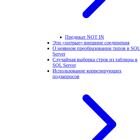
Предикат NOT IN
Эти «хитрые» внешние соединения
О неявном преобразовании типов в SQ
Server
Случайная выборка строк из таблицы в
SQL Server
Использование коррелирующих
подзапросов