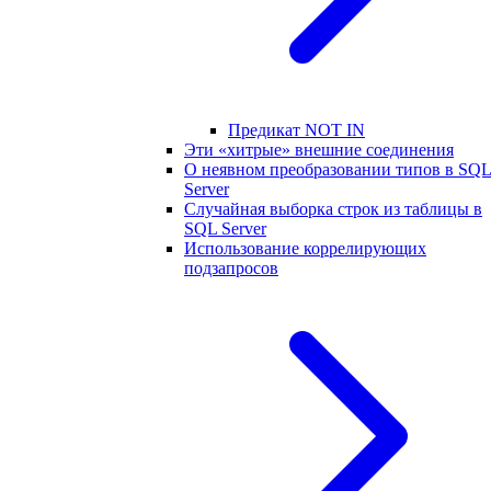
Предикат NOT IN
Эти «хитрые» внешние соединения
О неявном преобразовании типов в SQ
Server
Случайная выборка строк из таблицы в
SQL Server
Использование коррелирующих
подзапросов