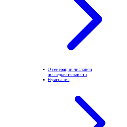
О генерации числовой
последовательности
Нумерация