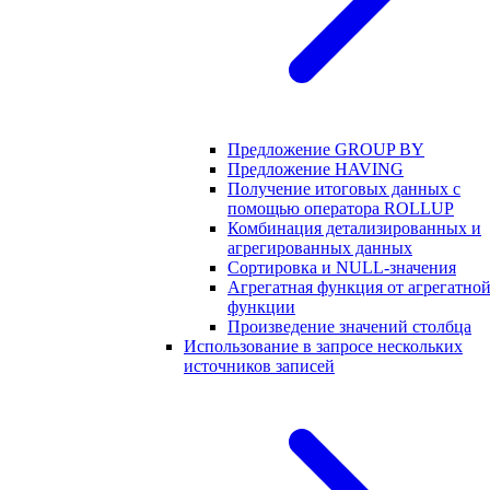
Предложение GROUP BY
Предложение HAVING
Получение итоговых данных с
помощью оператора ROLLUP
Комбинация детализированных и
агрегированных данных
Сортировка и NULL-значения
Агрегатная функция от агрегатно
функции
Произведение значений столбца
Использование в запросе нескольких
источников записей