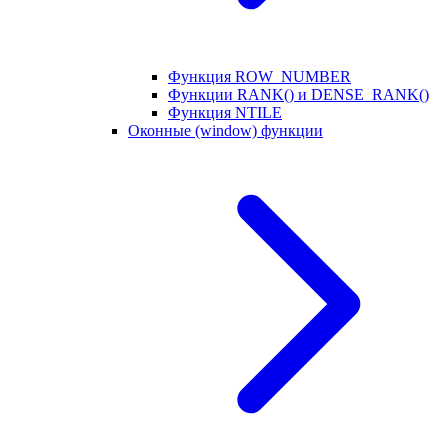
Функция ROW_NUMBER
Функции RANK() и DENSE_RANK()
Функция NTILE
Оконные (window) функции