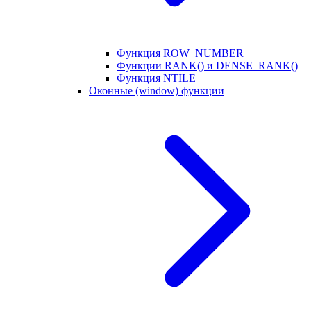
Функция ROW_NUMBER
Функции RANK() и DENSE_RANK()
Функция NTILE
Оконные (window) функции