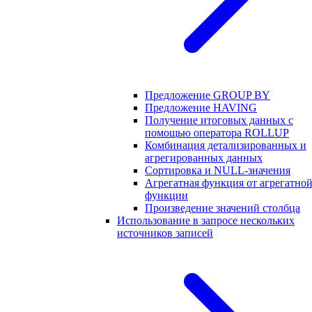
Предложение GROUP BY
Предложение HAVING
Получение итоговых данных с
помощью оператора ROLLUP
Комбинация детализированных и
агрегированных данных
Сортировка и NULL-значения
Агрегатная функция от агрегатно
функции
Произведение значений столбца
Использование в запросе нескольких
источников записей