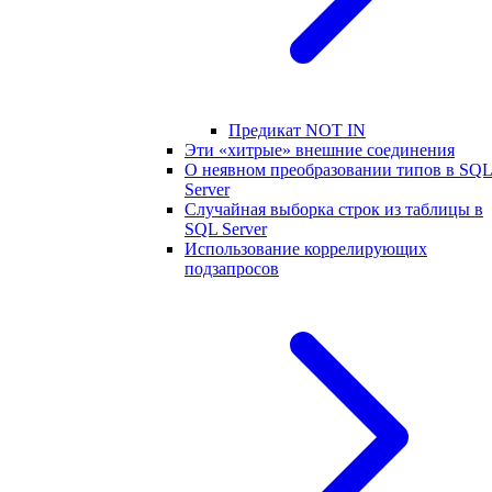
Предикат NOT IN
Эти «хитрые» внешние соединения
О неявном преобразовании типов в SQ
Server
Случайная выборка строк из таблицы в
SQL Server
Использование коррелирующих
подзапросов