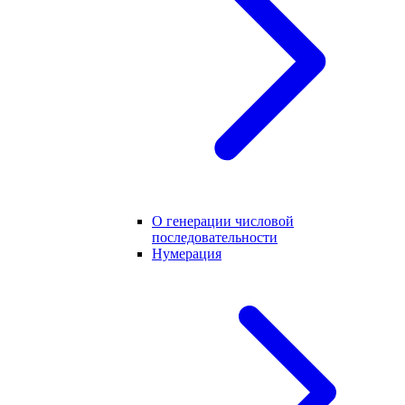
О генерации числовой
последовательности
Нумерация