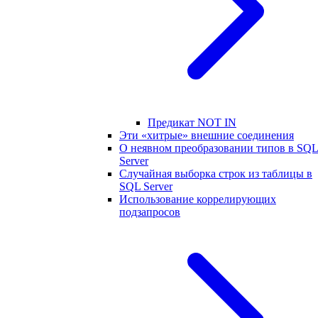
Предикат NOT IN
Эти «хитрые» внешние соединения
О неявном преобразовании типов в SQ
Server
Случайная выборка строк из таблицы в
SQL Server
Использование коррелирующих
подзапросов