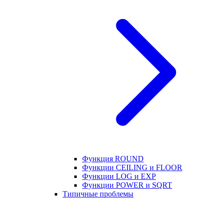
Функция ROUND
Функции CEILING и FLOOR
Функции LOG и EXP
Функции POWER и SQRT
Типичные проблемы