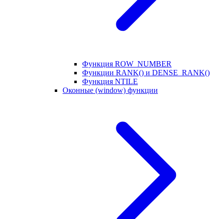
Функция ROW_NUMBER
Функции RANK() и DENSE_RANK()
Функция NTILE
Оконные (window) функции