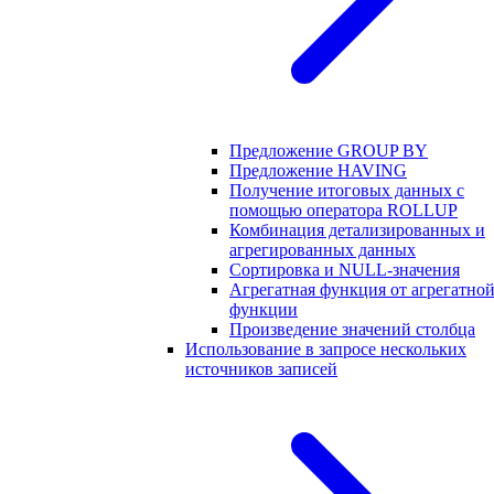
Предложение GROUP BY
Предложение HAVING
Получение итоговых данных с
помощью оператора ROLLUP
Комбинация детализированных и
агрегированных данных
Сортировка и NULL-значения
Агрегатная функция от агрегатно
функции
Произведение значений столбца
Использование в запросе нескольких
источников записей