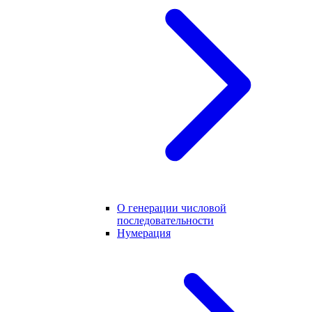
О генерации числовой
последовательности
Нумерация