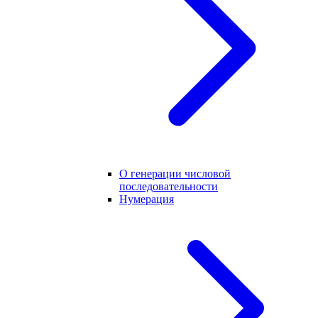
О генерации числовой
последовательности
Нумерация