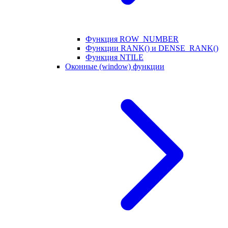
Функция ROW_NUMBER
Функции RANK() и DENSE_RANK()
Функция NTILE
Оконные (window) функции