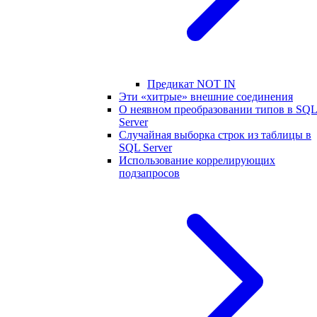
Предикат NOT IN
Эти «хитрые» внешние соединения
О неявном преобразовании типов в SQ
Server
Случайная выборка строк из таблицы в
SQL Server
Использование коррелирующих
подзапросов