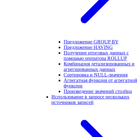
Предложение GROUP BY
Предложение HAVING
Получение итоговых данных с
помощью оператора ROLLUP
Комбинация детализированных и
агрегированных данных
Сортировка и NULL-значения
Агрегатная функция от агрегатно
функции
Произведение значений столбца
Использование в запросе нескольких
источников записей